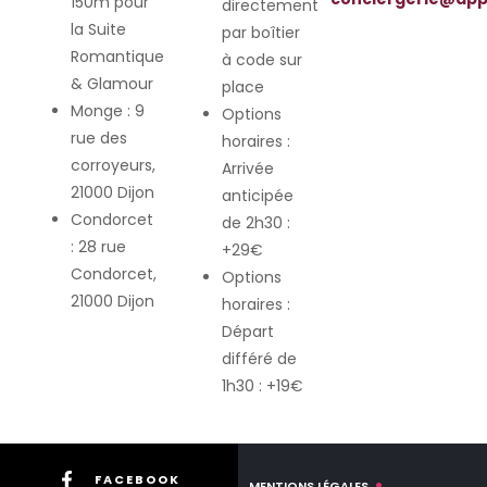
150m pour
directement
la Suite
par boîtier
Romantique
à code sur
& Glamour
place
Monge : 9
Options
rue des
horaires :
corroyeurs,
Arrivée
21000 Dijon
anticipée
Condorcet
de 2h30 :
: 28 rue
+29€
Condorcet,
Options
21000 Dijon
horaires :
Départ
différé de
1h30 : +19€
FACEBOOK
MENTIONS LÉGALES