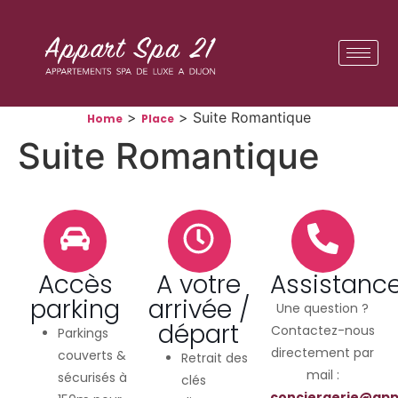
Panneau de gestion des cookies
>
>
Suite Romantique
Home
Place
Suite Romantique
Accès
A votre
Assistanc
parking
arrivée /
Une question ?
départ
Contactez-nous
Parkings
directement par
couverts &
Retrait des
mail :
sécurisés à
clés
conciergerie@app