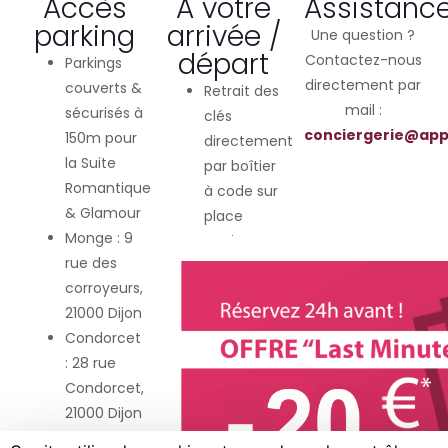
Accès
A votre
Assistanc
parking
arrivée /
Une question ?
départ
Contactez-nous
Parkings
directement par
couverts &
Retrait des
mail :
sécurisés à
clés
conciergerie@app
150m pour
directement
la Suite
par boîtier
Romantique
à code sur
& Glamour
place
Monge : 9
Options
rue des
horaires :
corroyeurs,
Arrivée
21000 Dijon
anticipée
Condorcet
de 2h30 :
: 28 rue
+29€
Condorcet,
Options
21000 Dijon
horaires :
Départ