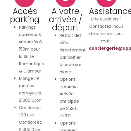
Accès
A votre
Assistanc
parking
arrivée /
Une question ?
départ
Contactez-nous
Parkings
directement par
couverts &
Retrait des
mail :
sécurisés à
clés
conciergerie@app
150m pour
directement
la Suite
par boîtier
Romantique
à code sur
& Glamour
place
Monge : 9
Options
rue des
horaires :
corroyeurs,
Arrivée
21000 Dijon
anticipée
Condorcet
de 2h30 :
: 28 rue
+29€
Condorcet,
Options
21000 Dijon
horaires :