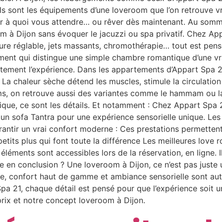
els sont les équipements d’une loveroom que l’on retrouve 
r à quoi vous attendre… ou rêver dès maintenant. Au sommair
m à Dijon sans évoquer le jacuzzi ou spa privatif. Chez Ap
ure réglable, jets massants, chromothérapie… tout est pe
lément qui distingue une simple chambre romantique d’une 
itement l’expérience. Dans les appartements d’Appart Spa 2
 La chaleur sèche détend les muscles, stimule la circulation
ms, on retrouve aussi des variantes comme le hammam ou la
que, ce sont les détails. Et notamment : Chez Appart Spa 21
 un sofa Tantra pour une expérience sensorielle unique. L
rantir un vrai confort moderne : Ces prestations permetten
petits plus qui font toute la différence Les meilleures love
éléments sont accessibles lors de la réservation, en ligne. 
e en conclusion ? Une loveroom à Dijon, ce n’est pas juste 
e, confort haut de gamme et ambiance sensorielle sont auta
a 21, chaque détail est pensé pour que l’expérience soit uni
prix et notre concept loveroom à Dijon.