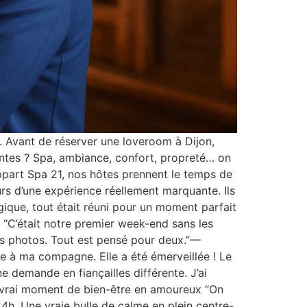
. Avant de réserver une loveroom à Dijon,
entes ? Spa, ambiance, confort, propreté… on
ppart Spa 21, nos hôtes prennent le temps de
eurs d’une expérience réellement marquante. Ils
ique, tout était réuni pour un moment parfait
 “C’était notre premier week-end sans les
es photos. Tout est pensé pour deux.”—
ise à ma compagne. Elle a été émerveillée ! Le
 demande en fiançailles différente. J’ai
n vrai moment de bien-être en amoureux “On
4h. Une vraie bulle de calme en plein centre-