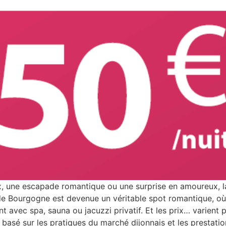
, une escapade romantique ou une surprise en amoureux, la 
e Bourgogne est devenue un véritable spot romantique, où 
 avec spa, sauna ou jacuzzi privatif. Et les prix… varient p
 basé sur les pratiques du marché dijonnais et les prestat