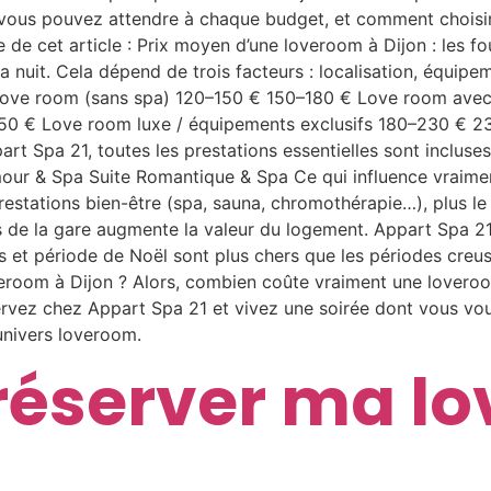
 vous pouvez attendre à chaque budget, et comment choisir 
e cet article : Prix moyen d’une loveroom à Dijon : les fo
 nuit. Cela dépend de trois facteurs : localisation, équipe
e love room (sans spa) 120–150 € 150–180 € Love room ave
 € Love room luxe / équipements exclusifs 180–230 € 23
t Spa 21, toutes les prestations essentielles sont incluses 
our & Spa Suite Romantique & Spa Ce qui influence vraiment
stations bien-être (spa, sauna, chromothérapie…), plus le t
 de la gare augmente la valeur du logement. Appart Spa 21 
 et période de Noël sont plus chers que les périodes creus
oom à Dijon ? Alors, combien coûte vraiment une loveroo
ervez chez Appart Spa 21 et vivez une soirée dont vous v
univers loveroom.
éserver ma lo