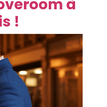
 loveroom à
s !