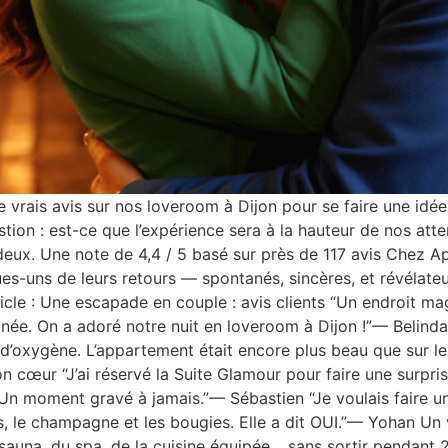
 vrais avis sur nos loveroom à Dijon pour se faire une idée
on : est-ce que l’expérience sera à la hauteur de nos att
deux. Une note de 4,4 / 5 basé sur près de 117 avis Chez A
lques-uns de leurs retours — spontanés, sincères, et révélat
cle : Une escapade en couple : avis clients “Un endroit mag
née. On a adoré notre nuit en loveroom à Dijon !”— Belinda
d’oxygène. L’appartement était encore plus beau que sur l
on cœur “J’ai réservé la Suite Glamour pour faire une surpr
 Un moment gravé à jamais.”— Sébastien “Je voulais faire une
s, le champagne et les bougies. Elle a dit OUI.”— Yohan U
sauna, du spa, de la cuisine équipée… sans sortir pendant 2